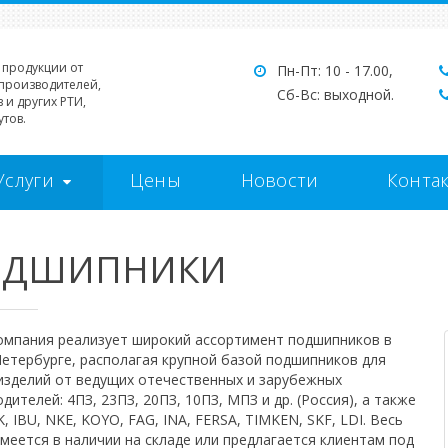
 продукции от
Пн-Пт: 10 - 17.00,
производителей,
Сб-Вс: выходной.
 и других РТИ,
тов.
Услуги
Цены
Новости
Конта
ОДШИПНИКИ
омпания реализует широкий ассортимент подшипников в
етербурге, располагая крупной базой подшипников для
изделий от ведущих отечественных и зарубежных
дителей: 4ПЗ, 23ПЗ, 20ПЗ, 10ПЗ, МПЗ и др. (Россия), а также
K, IBU, NKE, KOYO, FAG, INA, FERSA, TIMKEN, SKF, LDI. Весь
меется в наличии на складе или предлагается клиентам под