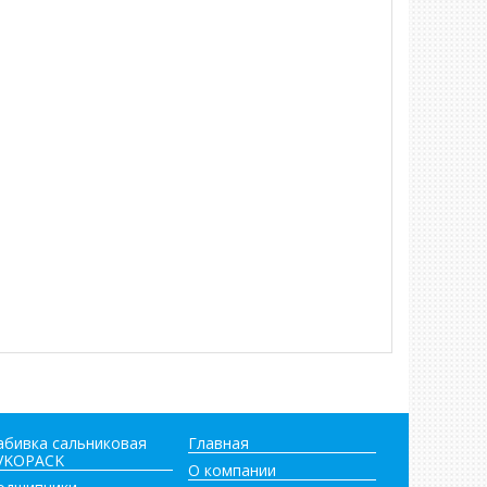
абивка сальниковая
Главная
VKOPACK
О компании