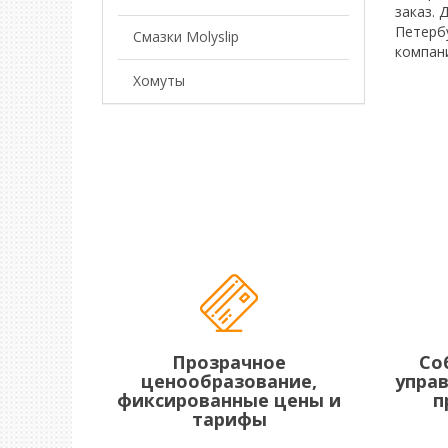
заказ. 
Петербу
Смазки Molyslip
компан
Хомуты
Прозрачное
Со
ценообразование,
упра
фиксированные цены и
п
тарифы