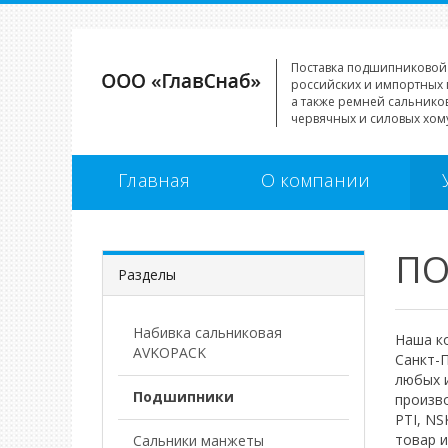
Поставка подшипниковой
российских и импортных 
а также ремней сальников
червячных и силовых хому
Главная
О компании
П
Разделы
Набивка сальниковая
Наша к
AVKOPACK
Санкт-П
любых 
Подшипники
произво
PTI, NS
товар и
Сальники манжеты