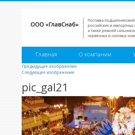
Поставка подшипниковой
российских и импортных 
а также ремней сальников
червячных и силовых хому
Главная
О компании
Предыдущее изображение
Следующее изображение
pic_gal21